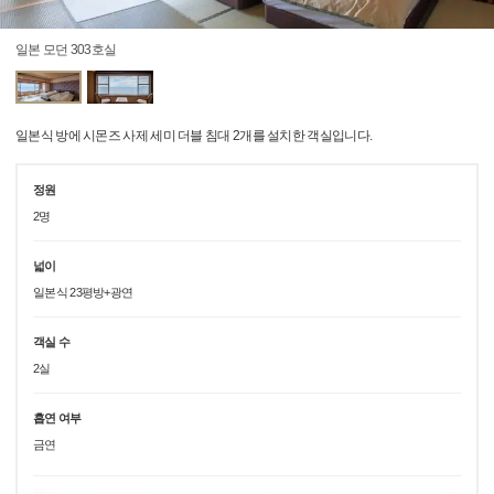
일본 모던 303호실
일본식 방에 시몬즈 사제 세미 더블 침대 2개를 설치한 객실입니다.
정원
2명
넓이
일본식 23평방+광연
객실 수
2실
흡연 여부
금연