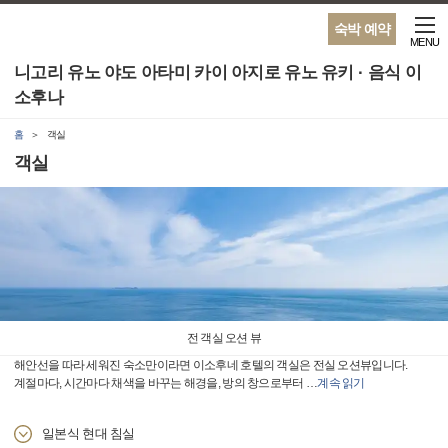
숙박 예약
MENU
니고리 유노 야도 아타미 카이 아지로 유노 유키 · 음식 이
소후나
홈
객실
객실
전 객실 오션 뷰
해안선을 따라 세워진 숙소만이라면 이소후네 호텔의 객실은 전실 오션뷰입니다.
계절마다, 시간마다 채색을 바꾸는 해경을, 방의 창으로부터
…
계속 읽기
일본식 현대 침실