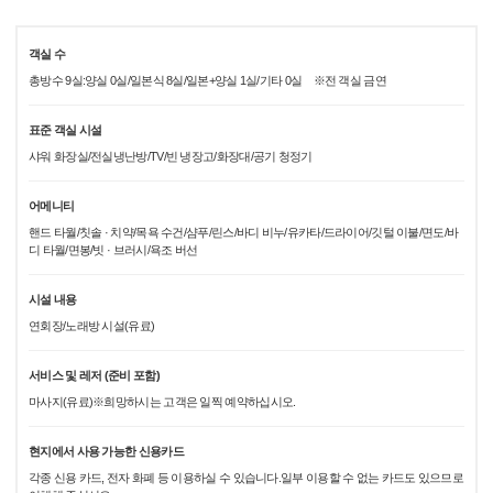
객실 수
총방수 9실:양실 0실/일본식 8실/일본+양실 1실/기타 0실 ※전 객실 금연
표준 객실 시설
샤워 화장실/전실냉난방/TV/빈 냉장고/화장대/공기 청정기
어메니티
핸드 타월/칫솔 · 치약/목욕 수건/샴푸/린스/바디 비누/유카타/드라이어/깃털 이불/면도/바
디 타월/면봉/빗 · 브러시/욕조 버선
시설 내용
연회장/노래방 시설(유료)
서비스 및 레저 (준비 포함)
마사지(유료)※희망하시는 고객은 일찍 예약하십시오.
현지에서 사용 가능한 신용카드
각종 신용 카드, 전자 화폐 등 이용하실 수 있습니다.일부 이용할 수 없는 카드도 있으므로