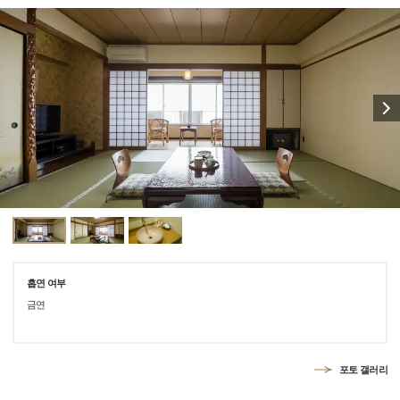
흡연 여부
금연
포토 갤러리