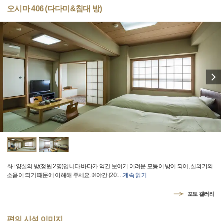
오시마 406 (다다미&침대 방)
화+양실의 방(정원 2명)입니다.바다가 약간 보이기 어려운 모퉁이 방이 되어, 실외기의
소음이 되기 때문에 이해해 주세요.※야간 (20:
…
계속 읽기
포토 갤러리
편의 시설 이미지