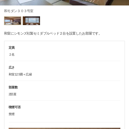
和モダン３０３号室
和室にシモンズ社製セミダブルベッド２台を設置したお部屋です。
定員
２名
広さ
和室12.5畳＋広縁
部屋数
2部屋
喫煙可否
禁煙