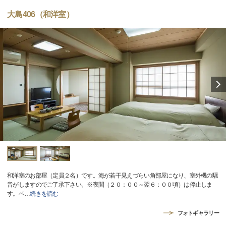
大島406（和洋室）
和洋室のお部屋（定員２名）です。海が若干見えづらい角部屋になり、室外機の騒
音がしますのでご了承下さい。※夜間（２０：００～翌６：００頃）は停止しま
す。ベ
…
続きを読む
フォトギャラリー