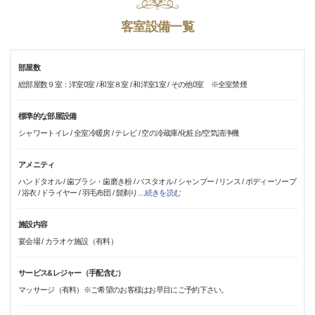
客室設備一覧
部屋数
総部屋数９室：洋室0室 / 和室８室 / 和洋室1室 / その他0室 ※全室禁煙
標準的な部屋設備
シャワートイレ / 全室冷暖房 / テレビ / 空の冷蔵庫/化粧台/空気清浄機
アメニティ
ハンドタオル / 歯ブラシ・歯磨き粉 / バスタオル / シャンプー / リンス / ボディーソープ
/ 浴衣 / ドライヤー / 羽毛布団 / 髭剃り
…
続きを読む
施設内容
宴会場 / カラオケ施設（有料）
サービス&レジャー（手配含む）
マッサージ（有料）※ご希望のお客様はお早目にご予約下さい。